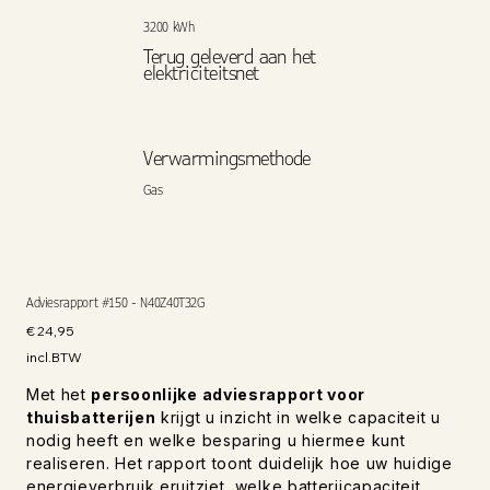
3200 kWh
Terug geleverd aan het
elektriciteitsnet
Verwarmingsmethode
Gas
Adviesrapport #150 - N40Z40T32G
Prijs
€ 24,95
incl.BTW
Met het
persoonlijke adviesrapport voor
thuisbatterijen
krijgt u inzicht in welke capaciteit u
nodig heeft en welke besparing u hiermee kunt
realiseren. Het rapport toont duidelijk hoe uw huidige
energieverbruik eruitziet, welke batterijcapaciteit