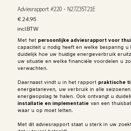
Adviesrapport #220 - N27Z35T21E
Prijs
€ 24,95
incl.BTW
Met het
persoonlijke adviesrapport voor thu
capaciteit u nodig heeft en welke besparing u
duidelijk hoe uw huidige energieverbruik eruitzi
uw situatie en welke financiële voordelen u zo
verwachten.
Daarnaast vindt u in het rapport
praktische t
energietarieven, uw verbruik in alle seizoene
energieopslag te halen. Ook ontvangt u duideli
installatie en implementatie
van een thuisbat
waar u op moet letten.
Met dit adviesrapport staat u sterk in uw zoek