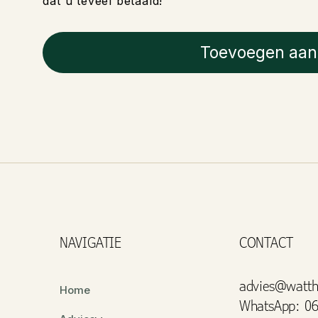
dat u teveel betaald!
Toevoegen aan
NAVIGATIE
CONTACT
advies@watth
Home
WhatsApp: 06