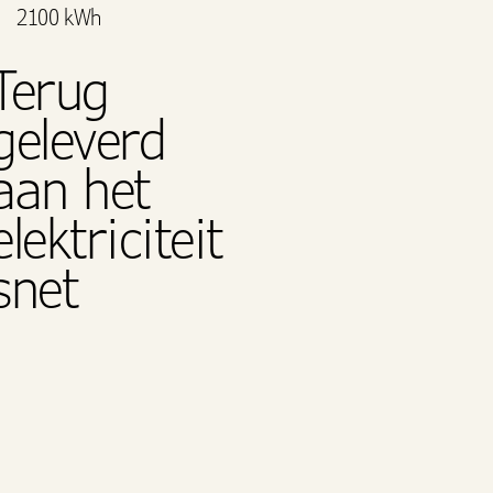
2100 kWh
Terug
geleverd
aan het
elektriciteit
snet