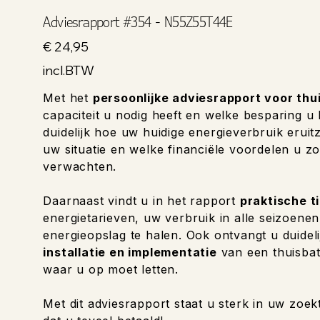
Adviesrapport #354 - N55Z55T44E
Prijs
€ 24,95
incl.BTW
Met het
persoonlijke adviesrapport voor thu
capaciteit u nodig heeft en welke besparing u
duidelijk hoe uw huidige energieverbruik eruitzi
uw situatie en welke financiële voordelen u zo
verwachten.
Daarnaast vindt u in het rapport
praktische t
energietarieven, uw verbruik in alle seizoene
energieopslag te halen. Ook ontvangt u duideli
installatie en implementatie
van een thuisbat
waar u op moet letten.
Met dit adviesrapport staat u sterk in uw zoek