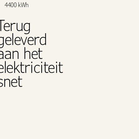
4400 kWh
Terug
geleverd
aan het
elektriciteit
snet