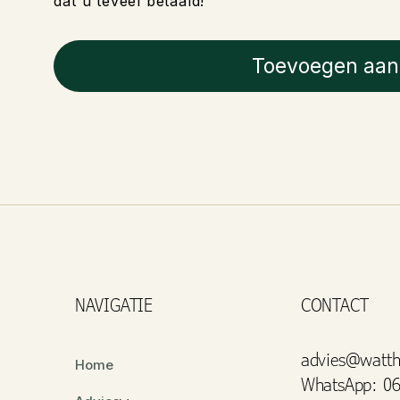
dat u teveel betaald!
Toevoegen aan
NAVIGATIE
CONTACT
advies@watth
Home
WhatsApp: 06