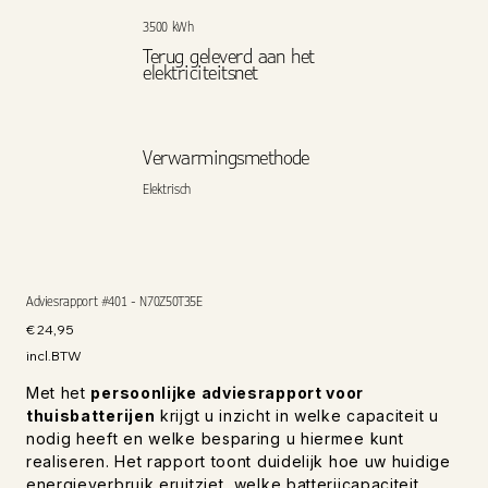
3500 kWh
Terug geleverd aan het
elektriciteitsnet
Verwarmingsmethode
Elektrisch
Adviesrapport #401 - N70Z50T35E
Prijs
€ 24,95
incl.BTW
Met het
persoonlijke adviesrapport voor
thuisbatterijen
krijgt u inzicht in welke capaciteit u
nodig heeft en welke besparing u hiermee kunt
realiseren. Het rapport toont duidelijk hoe uw huidige
energieverbruik eruitziet, welke batterijcapaciteit