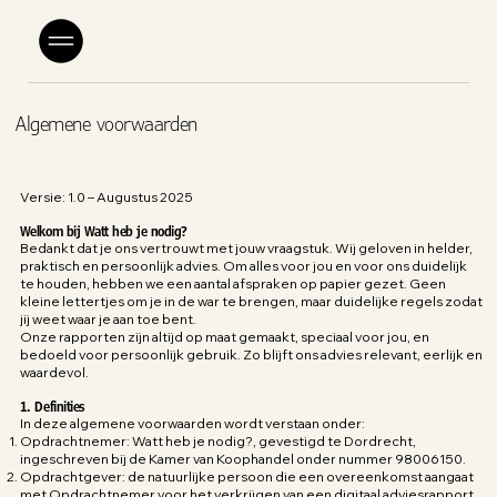
Algemene voorwaarden
Versie: 1.0 – Augustus 2025
Welkom bij Watt heb je nodig?
Bedankt dat je ons vertrouwt met jouw vraagstuk. Wij geloven in helder,
praktisch en persoonlijk advies. Om alles voor jou en voor ons duidelijk
te houden, hebben we een aantal afspraken op papier gezet. Geen
kleine lettertjes om je in de war te brengen, maar duidelijke regels zodat
jij weet waar je aan toe bent.
Onze rapporten zijn altijd op maat gemaakt, speciaal voor jou, en
bedoeld voor persoonlijk gebruik. Zo blijft ons advies relevant, eerlijk en
waardevol.
1. Definities
In deze algemene voorwaarden wordt verstaan onder:
Opdrachtnemer: Watt heb je nodig?, gevestigd te Dordrecht,
ingeschreven bij de Kamer van Koophandel onder nummer 98006150.
Opdrachtgever: de natuurlijke persoon die een overeenkomst aangaat
met Opdrachtnemer voor het verkrijgen van een digitaal adviesrapport.