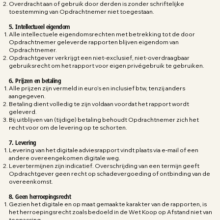
Overdracht aan of gebruik door derden is zonder schriftelijke
toestemming van Opdrachtnemer niet toegestaan.
5. Intellectueel eigendom
Alle intellectuele eigendomsrechten met betrekking tot de door
Opdrachtnemer geleverde rapporten blijven eigendom van
Opdrachtnemer.
Opdrachtgever verkrijgt een niet-exclusief, niet-overdraagbaar
gebruiksrecht om het rapport voor eigen privégebruik te gebruiken.
6. Prijzen en betaling
Alle prijzen zijn vermeld in euro’s en inclusief btw, tenzij anders
aangegeven.
Betaling dient volledig te zijn voldaan voordat het rapport wordt
geleverd.
Bij uitblijven van (tijdige) betaling behoudt Opdrachtnemer zich het
recht voor om de levering op te schorten.
7. Levering
Levering van het digitale adviesrapport vindt plaats via e-mail of een
andere overeengekomen digitale weg.
Levertermijnen zijn indicatief. Overschrijding van een termijn geeft
Opdrachtgever geen recht op schadevergoeding of ontbinding van de
overeenkomst.
8. Geen herroepingsrecht
Gezien het digitale en op maat gemaakte karakter van de rapporten, is
het herroepingsrecht zoals bedoeld in de Wet Koop op Afstand niet van
toepassing.