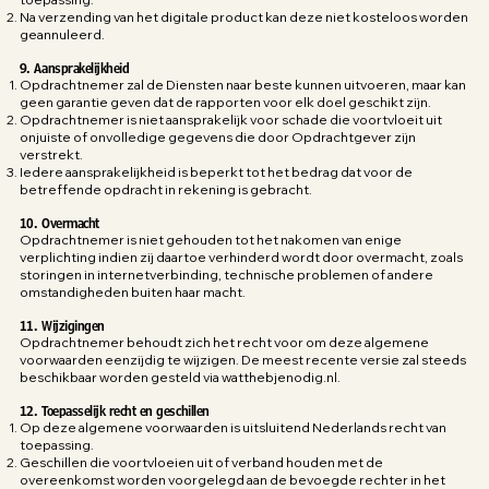
Na verzending van het digitale product kan deze niet kosteloos worden
geannuleerd.
9. Aansprakelijkheid
Opdrachtnemer zal de Diensten naar beste kunnen uitvoeren, maar kan
geen garantie geven dat de rapporten voor elk doel geschikt zijn.
Opdrachtnemer is niet aansprakelijk voor schade die voortvloeit uit
onjuiste of onvolledige gegevens die door Opdrachtgever zijn
verstrekt.
Iedere aansprakelijkheid is beperkt tot het bedrag dat voor de
betreffende opdracht in rekening is gebracht.
10. Overmacht
Opdrachtnemer is niet gehouden tot het nakomen van enige
verplichting indien zij daartoe verhinderd wordt door overmacht, zoals
storingen in internetverbinding, technische problemen of andere
omstandigheden buiten haar macht.
11. Wijzigingen
Opdrachtnemer behoudt zich het recht voor om deze algemene
voorwaarden eenzijdig te wijzigen. De meest recente versie zal steeds
beschikbaar worden gesteld via watthebjenodig.nl.
12. Toepasselijk recht en geschillen
Op deze algemene voorwaarden is uitsluitend Nederlands recht van
toepassing.
Geschillen die voortvloeien uit of verband houden met de
overeenkomst worden voorgelegd aan de bevoegde rechter in het