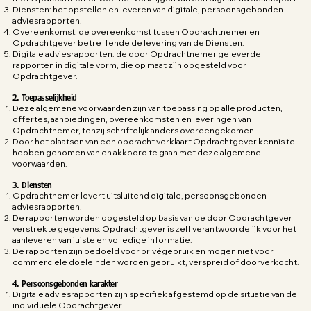
Diensten: het opstellen en leveren van digitale, persoonsgebonden
adviesrapporten.
Overeenkomst: de overeenkomst tussen Opdrachtnemer en
Opdrachtgever betreffende de levering van de Diensten.
Digitale adviesrapporten: de door Opdrachtnemer geleverde
rapporten in digitale vorm, die op maat zijn opgesteld voor
Opdrachtgever.
2. Toepasselijkheid
Deze algemene voorwaarden zijn van toepassing op alle producten,
offertes, aanbiedingen, overeenkomsten en leveringen van
Opdrachtnemer, tenzij schriftelijk anders overeengekomen.
Door het plaatsen van een opdracht verklaart Opdrachtgever kennis te
hebben genomen van en akkoord te gaan met deze algemene
voorwaarden.
3. Diensten
Opdrachtnemer levert uitsluitend digitale, persoonsgebonden
adviesrapporten.
De rapporten worden opgesteld op basis van de door Opdrachtgever
verstrekte gegevens. Opdrachtgever is zelf verantwoordelijk voor het
aanleveren van juiste en volledige informatie.
De rapporten zijn bedoeld voor privégebruik en mogen niet voor
commerciële doeleinden worden gebruikt, verspreid of doorverkocht.
4. Persoonsgebonden karakter
Digitale adviesrapporten zijn specifiek afgestemd op de situatie van de
individuele Opdrachtgever.