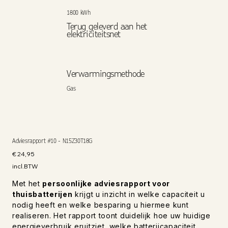
1800 kWh
Terug geleverd aan het
elektriciteitsnet
Verwarmingsmethode
Gas
Adviesrapport #10 - N15Z30T18G
Prijs
€ 24,95
incl.BTW
Met het
persoonlijke adviesrapport voor
thuisbatterijen
krijgt u inzicht in welke capaciteit u
nodig heeft en welke besparing u hiermee kunt
realiseren. Het rapport toont duidelijk hoe uw huidige
energieverbruik eruitziet, welke batterijcapaciteit