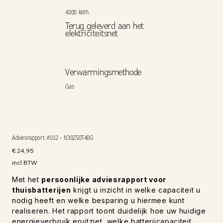
4000 kWh
Terug geleverd aan het
elektriciteitsnet
Verwarmingsmethode
Gas
Adviesrapport #102 - N30Z50T40G
Prijs
€ 24,95
incl.BTW
Met het
persoonlijke adviesrapport voor
thuisbatterijen
krijgt u inzicht in welke capaciteit u
nodig heeft en welke besparing u hiermee kunt
realiseren. Het rapport toont duidelijk hoe uw huidige
energieverbruik eruitziet, welke batterijcapaciteit