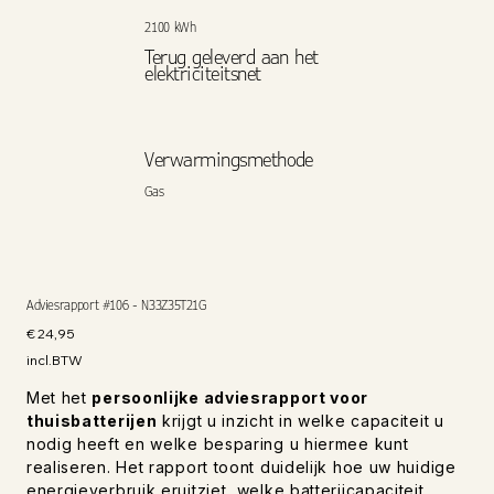
2100 kWh
Terug geleverd aan het
elektriciteitsnet
Verwarmingsmethode
Gas
Adviesrapport #106 - N33Z35T21G
Prijs
€ 24,95
incl.BTW
Met het
persoonlijke adviesrapport voor
thuisbatterijen
krijgt u inzicht in welke capaciteit u
nodig heeft en welke besparing u hiermee kunt
realiseren. Het rapport toont duidelijk hoe uw huidige
energieverbruik eruitziet, welke batterijcapaciteit