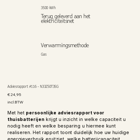
3500 kWh
Terug geleverd aan het
elektriciteitsnet
Verwarmingsmethode
Gas
Adviesrapport #116 - N33Z50T35G
Prijs
€ 24,95
incl.BTW
Met het
persoonlijke adviesrapport voor
thuisbatterijen
krijgt u inzicht in welke capaciteit u
nodig heeft en welke besparing u hiermee kunt
realiseren. Het rapport toont duidelijk hoe uw huidige
energieverbruik eruitziet, welke batterijcapaciteit