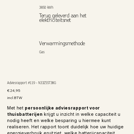
3850 kWh
Terug geleverd aan het
elektriciteitsnet
Verwarmingsmethode
Gas
Adviesrapport #119 - N33Z55T38G
Prijs
€ 24,95
incl.BTW
Met het
persoonlijke adviesrapport voor
thuisbatterijen
krijgt u inzicht in welke capaciteit u
nodig heeft en welke besparing u hiermee kunt
realiseren. Het rapport toont duidelijk hoe uw huidige
energieverbruik eruitziet, welke batterijcapaciteit