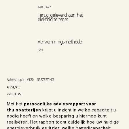
4400 kWh
Terug geleverd aan het
elektriciteitsnet
Verwarmingsmethode
Gas
Adviesrapport #120 - N33Z55T44G
Prijs
€ 24,95
incl.BTW
Met het
persoonlijke adviesrapport voor
thuisbatterijen
krijgt u inzicht in welke capaciteit u
nodig heeft en welke besparing u hiermee kunt
realiseren. Het rapport toont duidelijk hoe uw huidige
energieverbruik eruitziet, welke batterijcapaciteit