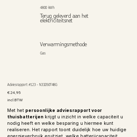
4800 kWh
Terug geleverd aan het
elektriciteitsnet
Verwarmingsmethode
Gas
Adviesrapport #123 - N33Z60T48G
Prijs
€ 24,95
incl.BTW
Met het
persoonlijke adviesrapport voor
thuisbatterijen
krijgt u inzicht in welke capaciteit u
nodig heeft en welke besparing u hiermee kunt
realiseren. Het rapport toont duidelijk hoe uw huidige
energieverbruik eruitziet, welke batterijcapaciteit