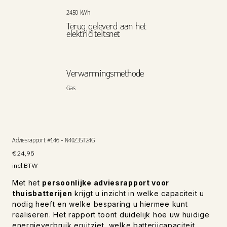
2450 kWh
Terug geleverd aan het
elektriciteitsnet
Verwarmingsmethode
Gas
Adviesrapport #146 - N40Z35T24G
Prijs
€ 24,95
incl.BTW
Met het
persoonlijke adviesrapport voor
thuisbatterijen
krijgt u inzicht in welke capaciteit u
nodig heeft en welke besparing u hiermee kunt
realiseren. Het rapport toont duidelijk hoe uw huidige
energieverbruik eruitziet, welke batterijcapaciteit