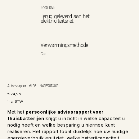
4000 kWh
Terug geleverd aan het
elektriciteitsnet
Verwarmingsmethode
Gas
Adviesrapport #156 - N40Z50T40G
Prijs
€ 24,95
incl.BTW
Met het
persoonlijke adviesrapport voor
thuisbatterijen
krijgt u inzicht in welke capaciteit u
nodig heeft en welke besparing u hiermee kunt
realiseren. Het rapport toont duidelijk hoe uw huidige
energieverbruik eruitziet, welke batterijcapaciteit