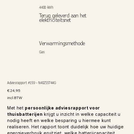
4400 kWh
Terug geleverd aan het
elektriciteitsnet
Verwarmingsmethode
Gas
Adviesrapport #159 - N40Z55T44G
Prijs
€ 24,95
incl.BTW
Met het
persoonlijke adviesrapport voor
thuisbatterijen
krijgt u inzicht in welke capaciteit u
nodig heeft en welke besparing u hiermee kunt
realiseren. Het rapport toont duidelijk hoe uw huidige
energieverbruik eruitziet, welke batterijcapaciteit