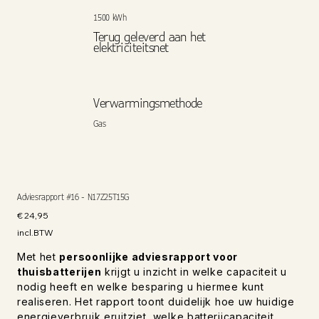
1500 kWh
Terug geleverd aan het
elektriciteitsnet
Verwarmingsmethode
Gas
Adviesrapport #16 - N17Z25T15G
Prijs
€ 24,95
incl.BTW
Met het
persoonlijke adviesrapport voor
thuisbatterijen
krijgt u inzicht in welke capaciteit u
nodig heeft en welke besparing u hiermee kunt
realiseren. Het rapport toont duidelijk hoe uw huidige
energieverbruik eruitziet, welke batterijcapaciteit