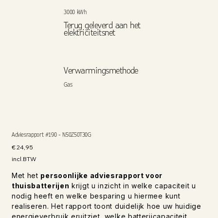
3000 kWh
Terug geleverd aan het
elektriciteitsnet
Verwarmingsmethode
Gas
Adviesrapport #190 - N50Z50T30G
Prijs
€ 24,95
incl.BTW
Met het
persoonlijke adviesrapport voor
thuisbatterijen
krijgt u inzicht in welke capaciteit u
nodig heeft en welke besparing u hiermee kunt
realiseren. Het rapport toont duidelijk hoe uw huidige
energieverbruik eruitziet, welke batterijcapaciteit