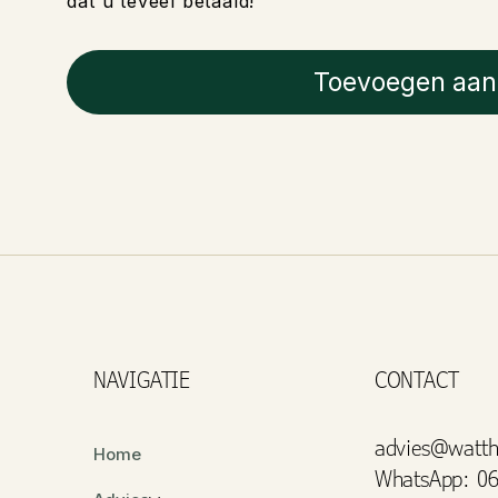
dat u teveel betaald!
Toevoegen aan
NAVIGATIE
CONTACT
advies@watth
Home
WhatsApp: 06