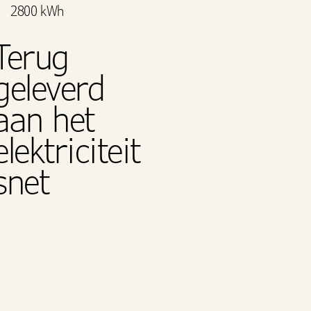
2800 kWh
Terug
geleverd
aan het
elektriciteit
snet