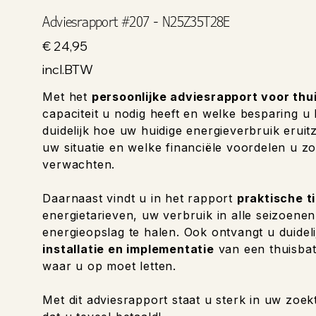
Adviesrapport #207 - N25Z35T28E
Prijs
€ 24,95
incl.BTW
Met het
persoonlijke adviesrapport voor thu
capaciteit u nodig heeft en welke besparing u
duidelijk hoe uw huidige energieverbruik eruitzi
uw situatie en welke financiële voordelen u zo
verwachten.
Daarnaast vindt u in het rapport
praktische t
energietarieven, uw verbruik in alle seizoene
energieopslag te halen. Ook ontvangt u duideli
installatie en implementatie
van een thuisbat
waar u op moet letten.
Met dit adviesrapport staat u sterk in uw zoek