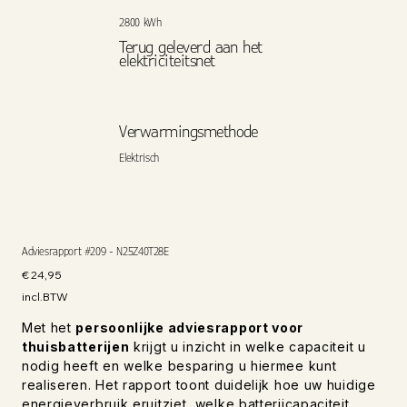
2800 kWh
Terug geleverd aan het
elektriciteitsnet
Verwarmingsmethode
Elektrisch
Adviesrapport #209 - N25Z40T28E
Prijs
€ 24,95
incl.BTW
Met het
persoonlijke adviesrapport voor
thuisbatterijen
krijgt u inzicht in welke capaciteit u
nodig heeft en welke besparing u hiermee kunt
realiseren. Het rapport toont duidelijk hoe uw huidige
energieverbruik eruitziet, welke batterijcapaciteit