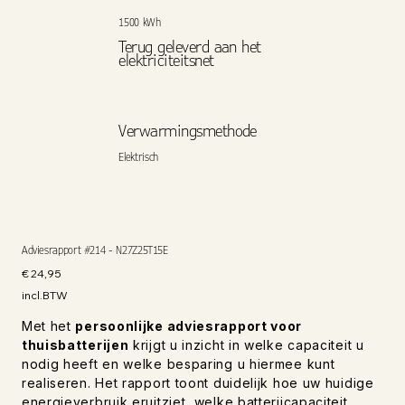
1500 kWh
Terug geleverd aan het
elektriciteitsnet
Verwarmingsmethode
Elektrisch
Adviesrapport #214 - N27Z25T15E
Prijs
€ 24,95
incl.BTW
Met het
persoonlijke adviesrapport voor
thuisbatterijen
krijgt u inzicht in welke capaciteit u
nodig heeft en welke besparing u hiermee kunt
realiseren. Het rapport toont duidelijk hoe uw huidige
energieverbruik eruitziet, welke batterijcapaciteit