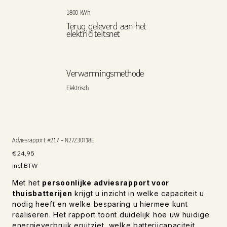
1800 kWh
Terug geleverd aan het
elektriciteitsnet
Verwarmingsmethode
Elektrisch
Adviesrapport #217 - N27Z30T18E
Prijs
€ 24,95
incl.BTW
Met het
persoonlijke adviesrapport voor
thuisbatterijen
krijgt u inzicht in welke capaciteit u
nodig heeft en welke besparing u hiermee kunt
realiseren. Het rapport toont duidelijk hoe uw huidige
energieverbruik eruitziet, welke batterijcapaciteit