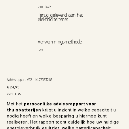
2100 kWh
Terug geleverd aan het
elektriciteitsnet
Verwarmingsmethode
Gas
Adviesrapport #22 - N17Z35T21G
Prijs
€ 24,95
incl.BTW
Met het
persoonlijke adviesrapport voor
thuisbatterijen
krijgt u inzicht in welke capaciteit u
nodig heeft en welke besparing u hiermee kunt
realiseren. Het rapport toont duidelijk hoe uw huidige
energieverbruik eruitziet, welke batterijcapaciteit