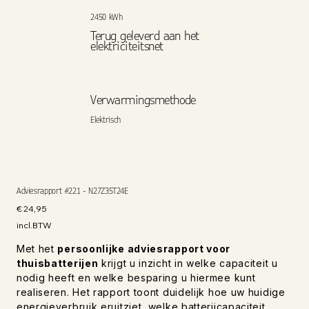
2450 kWh
Terug geleverd aan het
elektriciteitsnet
Verwarmingsmethode
Elektrisch
Adviesrapport #221 - N27Z35T24E
Prijs
€ 24,95
incl.BTW
Met het
persoonlijke adviesrapport voor
thuisbatterijen
krijgt u inzicht in welke capaciteit u
nodig heeft en welke besparing u hiermee kunt
realiseren. Het rapport toont duidelijk hoe uw huidige
energieverbruik eruitziet, welke batterijcapaciteit