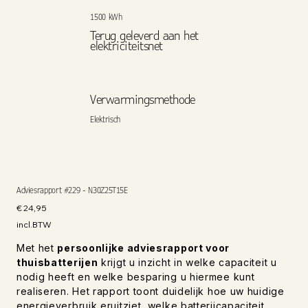
1500 kWh
Terug geleverd aan het
elektriciteitsnet
Verwarmingsmethode
Elektrisch
Adviesrapport #229 - N30Z25T15E
Prijs
€ 24,95
incl.BTW
Met het
persoonlijke adviesrapport voor
thuisbatterijen
krijgt u inzicht in welke capaciteit u
nodig heeft en welke besparing u hiermee kunt
realiseren. Het rapport toont duidelijk hoe uw huidige
energieverbruik eruitziet, welke batterijcapaciteit