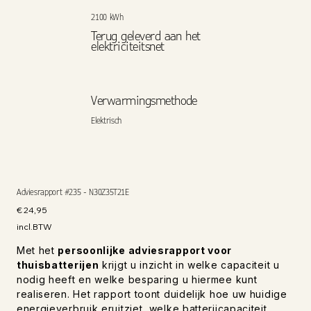
2100 kWh
Terug geleverd aan het
elektriciteitsnet
Verwarmingsmethode
Elektrisch
Adviesrapport #235 - N30Z35T21E
Prijs
€ 24,95
incl.BTW
Met het
persoonlijke adviesrapport voor
thuisbatterijen
krijgt u inzicht in welke capaciteit u
nodig heeft en welke besparing u hiermee kunt
realiseren. Het rapport toont duidelijk hoe uw huidige
energieverbruik eruitziet, welke batterijcapaciteit