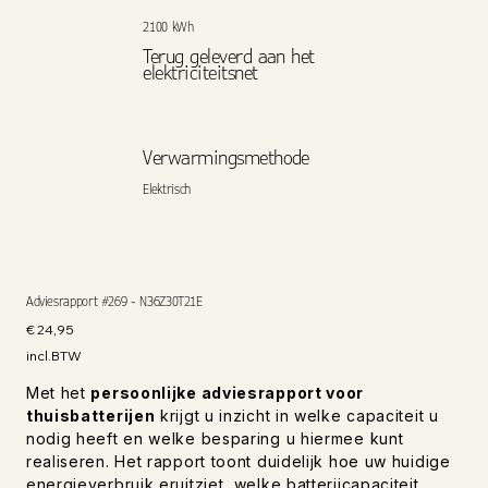
2100 kWh
Terug geleverd aan het
elektriciteitsnet
Verwarmingsmethode
Elektrisch
Adviesrapport #269 - N36Z30T21E
Prijs
€ 24,95
incl.BTW
Met het
persoonlijke adviesrapport voor
thuisbatterijen
krijgt u inzicht in welke capaciteit u
nodig heeft en welke besparing u hiermee kunt
realiseren. Het rapport toont duidelijk hoe uw huidige
energieverbruik eruitziet, welke batterijcapaciteit