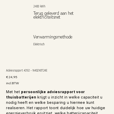
2400 kWh
Terug geleverd aan het
elektriciteitsnet
Verwarmingsmethode
Elektrisch
Adviesrapport #292 - N40Z40T24E
Prijs
€ 24,95
incl.BTW
Met het
persoonlijke adviesrapport voor
thuisbatterijen
krijgt u inzicht in welke capaciteit u
nodig heeft en welke besparing u hiermee kunt
realiseren. Het rapport toont duidelijk hoe uw huidige
energieverbruik eruitziet, welke batterijcapaciteit