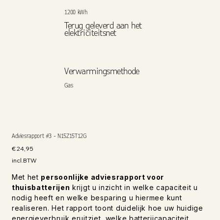
1200 kWh
Terug geleverd aan het
elektriciteitsnet
Verwarmingsmethode
Gas
Adviesrapport #3 - N15Z15T12G
Prijs
€ 24,95
incl.BTW
Met het
persoonlijke adviesrapport voor
thuisbatterijen
krijgt u inzicht in welke capaciteit u
nodig heeft en welke besparing u hiermee kunt
realiseren. Het rapport toont duidelijk hoe uw huidige
energieverbruik eruitziet, welke batterijcapaciteit