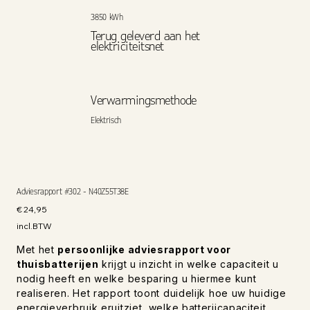
3850 kWh
Terug geleverd aan het
elektriciteitsnet
Verwarmingsmethode
Elektrisch
Adviesrapport #302 - N40Z55T38E
Prijs
€ 24,95
incl.BTW
Met het
persoonlijke adviesrapport voor
thuisbatterijen
krijgt u inzicht in welke capaciteit u
nodig heeft en welke besparing u hiermee kunt
realiseren. Het rapport toont duidelijk hoe uw huidige
energieverbruik eruitziet, welke batterijcapaciteit