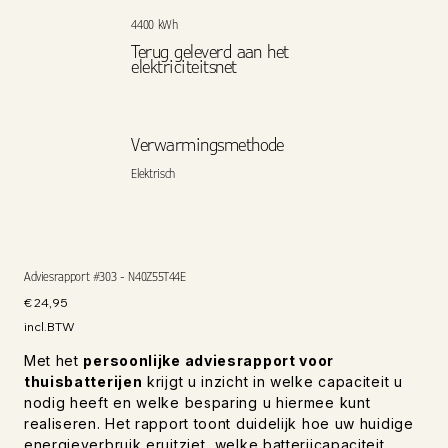
4400 kWh
Terug geleverd aan het
elektriciteitsnet
Verwarmingsmethode
Elektrisch
Adviesrapport #303 - N40Z55T44E
Prijs
€ 24,95
incl.BTW
Met het
persoonlijke adviesrapport voor
thuisbatterijen
krijgt u inzicht in welke capaciteit u
nodig heeft en welke besparing u hiermee kunt
realiseren. Het rapport toont duidelijk hoe uw huidige
energieverbruik eruitziet, welke batterijcapaciteit