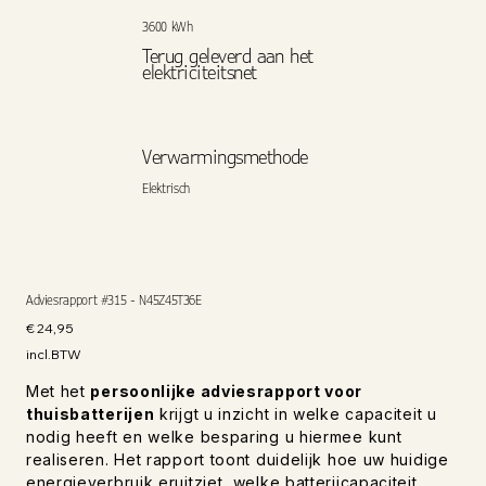
3600 kWh
Terug geleverd aan het
elektriciteitsnet
Verwarmingsmethode
Elektrisch
Adviesrapport #315 - N45Z45T36E
Prijs
€ 24,95
incl.BTW
Met het
persoonlijke adviesrapport voor
thuisbatterijen
krijgt u inzicht in welke capaciteit u
nodig heeft en welke besparing u hiermee kunt
realiseren. Het rapport toont duidelijk hoe uw huidige
energieverbruik eruitziet, welke batterijcapaciteit