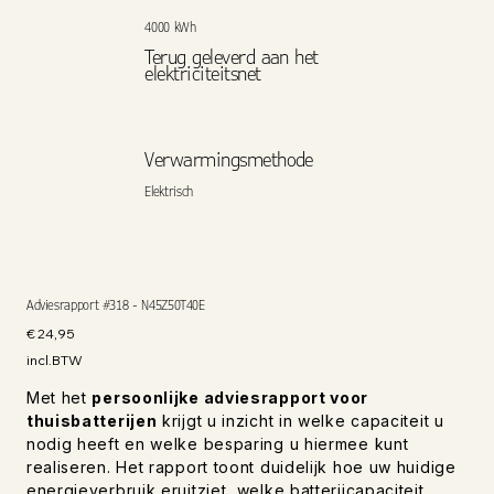
4000 kWh
Terug geleverd aan het
elektriciteitsnet
Verwarmingsmethode
Elektrisch
Adviesrapport #318 - N45Z50T40E
Prijs
€ 24,95
incl.BTW
Met het
persoonlijke adviesrapport voor
thuisbatterijen
krijgt u inzicht in welke capaciteit u
nodig heeft en welke besparing u hiermee kunt
realiseren. Het rapport toont duidelijk hoe uw huidige
energieverbruik eruitziet, welke batterijcapaciteit