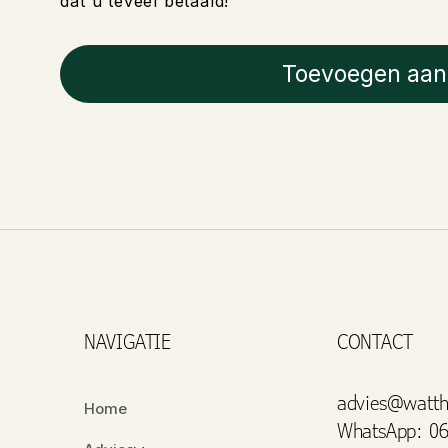
dat u teveel betaald!
Toevoegen aan
NAVIGATIE
CONTACT
advies@watth
Home
WhatsApp: 06