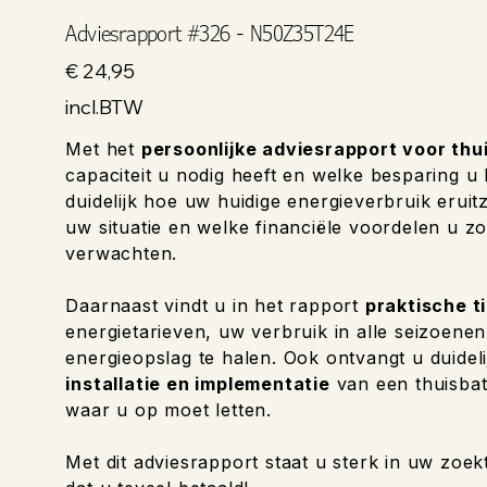
Adviesrapport #326 - N50Z35T24E
Prijs
€ 24,95
incl.BTW
Met het
persoonlijke adviesrapport voor thu
capaciteit u nodig heeft en welke besparing u
duidelijk hoe uw huidige energieverbruik eruitzi
uw situatie en welke financiële voordelen u zo
verwachten.
Daarnaast vindt u in het rapport
praktische t
energietarieven, uw verbruik in alle seizoene
energieopslag te halen. Ook ontvangt u duideli
installatie en implementatie
van een thuisbat
waar u op moet letten.
Met dit adviesrapport staat u sterk in uw zoek