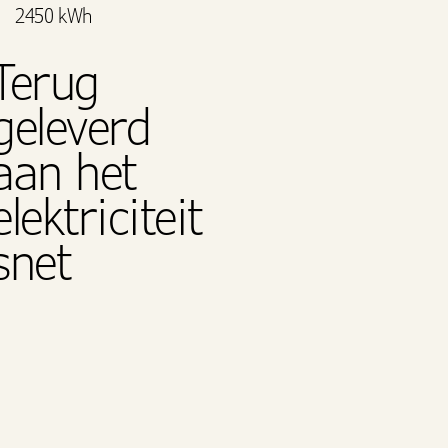
2450 kWh
Terug
geleverd
aan het
elektriciteit
snet