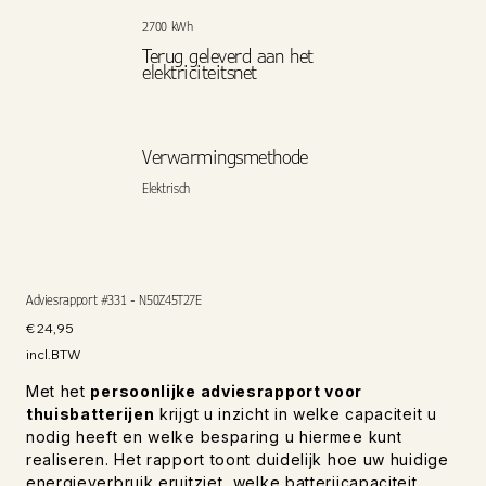
2700 kWh
Terug geleverd aan het
elektriciteitsnet
Verwarmingsmethode
Elektrisch
Adviesrapport #331 - N50Z45T27E
Prijs
€ 24,95
incl.BTW
Met het
persoonlijke adviesrapport voor
thuisbatterijen
krijgt u inzicht in welke capaciteit u
nodig heeft en welke besparing u hiermee kunt
realiseren. Het rapport toont duidelijk hoe uw huidige
energieverbruik eruitziet, welke batterijcapaciteit