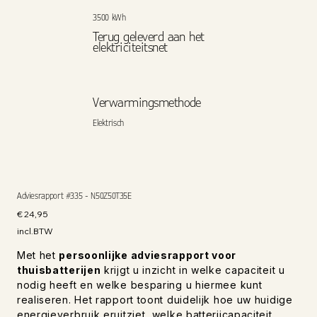
3500 kWh
Terug geleverd aan het
elektriciteitsnet
Verwarmingsmethode
Elektrisch
Adviesrapport #335 - N50Z50T35E
Prijs
€ 24,95
incl.BTW
Met het
persoonlijke adviesrapport voor
thuisbatterijen
krijgt u inzicht in welke capaciteit u
nodig heeft en welke besparing u hiermee kunt
realiseren. Het rapport toont duidelijk hoe uw huidige
energieverbruik eruitziet, welke batterijcapaciteit