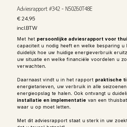
Adviesrapport #342 - N50Z60T48E
Prijs
€ 24,95
incl.BTW
Met het
persoonlijke adviesrapport voor thu
capaciteit u nodig heeft en welke besparing u
duidelijk hoe uw huidige energieverbruik eruitzi
uw situatie en welke financiële voordelen u zo
verwachten.
Daarnaast vindt u in het rapport
praktische t
energietarieven, uw verbruik in alle seizoene
energieopslag te halen. Ook ontvangt u duideli
installatie en implementatie
van een thuisbat
waar u op moet letten.
Met dit adviesrapport staat u sterk in uw zoek