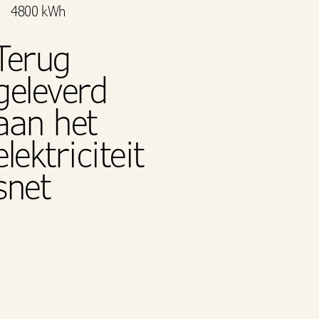
4800 kWh
Terug
geleverd
aan het
elektriciteit
snet