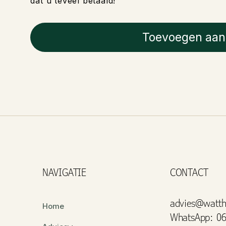
dat u teveel betaald!
Toevoegen aan
NAVIGATIE
CONTACT
advies@watth
Home
WhatsApp: 06