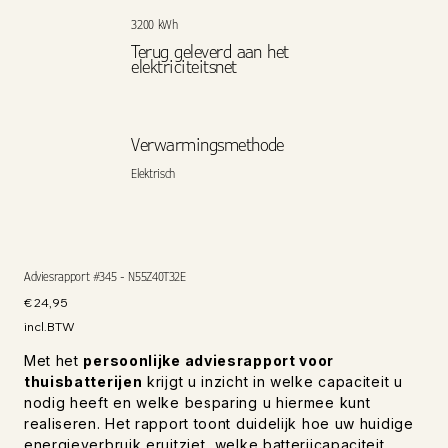
3200 kWh
Terug geleverd aan het
elektriciteitsnet
Verwarmingsmethode
Elektrisch
Adviesrapport #345 - N55Z40T32E
Prijs
€ 24,95
incl.BTW
Met het
persoonlijke adviesrapport voor
thuisbatterijen
krijgt u inzicht in welke capaciteit u
nodig heeft en welke besparing u hiermee kunt
realiseren. Het rapport toont duidelijk hoe uw huidige
energieverbruik eruitziet, welke batterijcapaciteit