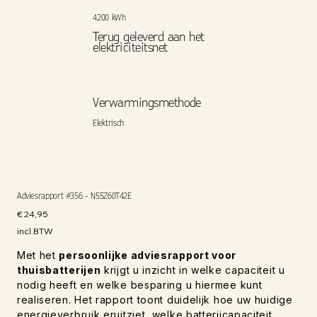
4200 kWh
Terug geleverd aan het
elektriciteitsnet
Verwarmingsmethode
Elektrisch
Adviesrapport #356 - N55Z60T42E
Prijs
€ 24,95
incl.BTW
Met het
persoonlijke adviesrapport voor
thuisbatterijen
krijgt u inzicht in welke capaciteit u
nodig heeft en welke besparing u hiermee kunt
realiseren. Het rapport toont duidelijk hoe uw huidige
energieverbruik eruitziet, welke batterijcapaciteit