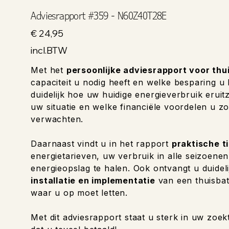
Adviesrapport #359 - N60Z40T28E
Prijs
€ 24,95
incl.BTW
Met het
persoonlijke adviesrapport voor thu
capaciteit u nodig heeft en welke besparing u
duidelijk hoe uw huidige energieverbruik eruitzi
uw situatie en welke financiële voordelen u zo
verwachten.
Daarnaast vindt u in het rapport
praktische t
energietarieven, uw verbruik in alle seizoene
energieopslag te halen. Ook ontvangt u duideli
installatie en implementatie
van een thuisbat
waar u op moet letten.
Met dit adviesrapport staat u sterk in uw zoek