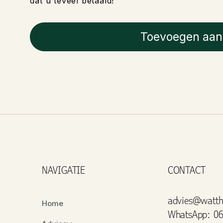
dat u teveel betaald!
Toevoegen aan
NAVIGATIE
CONTACT
advies@watth
Home
WhatsApp: 06