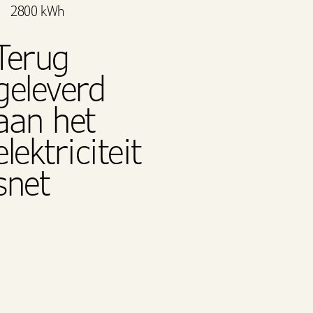
2800 kWh
Terug
geleverd
aan het
elektriciteit
snet