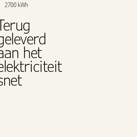
2700 kWh
Terug
geleverd
aan het
elektriciteit
snet