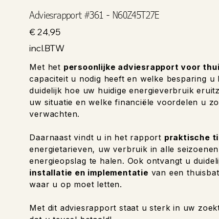
Adviesrapport #361 - N60Z45T27E
Prijs
€ 24,95
incl.BTW
Met het
persoonlijke adviesrapport voor thu
capaciteit u nodig heeft en welke besparing u
duidelijk hoe uw huidige energieverbruik eruitzi
uw situatie en welke financiële voordelen u zo
verwachten.
Daarnaast vindt u in het rapport
praktische t
energietarieven, uw verbruik in alle seizoene
energieopslag te halen. Ook ontvangt u duideli
installatie en implementatie
van een thuisbat
waar u op moet letten.
Met dit adviesrapport staat u sterk in uw zoek