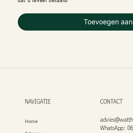
dat u teveel betaald!
Toevoegen aan
NAVIGATIE
CONTACT
advies@watth
Home
WhatsApp: 06