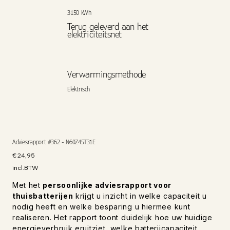
3150 kWh
Terug geleverd aan het
elektriciteitsnet
Verwarmingsmethode
Elektrisch
Adviesrapport #362 - N60Z45T31E
Prijs
€ 24,95
incl.BTW
Met het
persoonlijke adviesrapport voor
thuisbatterijen
krijgt u inzicht in welke capaciteit u
nodig heeft en welke besparing u hiermee kunt
realiseren. Het rapport toont duidelijk hoe uw huidige
energieverbruik eruitziet, welke batterijcapaciteit