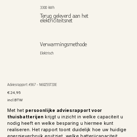
3300 kWh
Terug geleverd aan het
elektriciteitsnet
Verwarmingsmethode
Elektrisch
Adviesrapport #367 - N60Z55T33E
Prijs
€ 24,95
incl.BTW
Met het
persoonlijke adviesrapport voor
thuisbatterijen
krijgt u inzicht in welke capaciteit u
nodig heeft en welke besparing u hiermee kunt
realiseren. Het rapport toont duidelijk hoe uw huidige
energieverbruik eruitziet, welke batterijcapaciteit