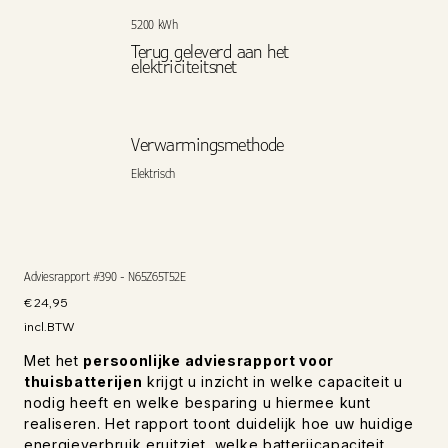
5200 kWh
Terug geleverd aan het
elektriciteitsnet
Verwarmingsmethode
Elektrisch
Adviesrapport #390 - N65Z65T52E
Prijs
€ 24,95
incl.BTW
Met het
persoonlijke adviesrapport voor
thuisbatterijen
krijgt u inzicht in welke capaciteit u
nodig heeft en welke besparing u hiermee kunt
realiseren. Het rapport toont duidelijk hoe uw huidige
energieverbruik eruitziet, welke batterijcapaciteit