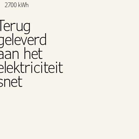
2700 kWh
Terug
geleverd
aan het
elektriciteit
snet