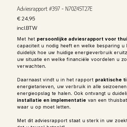
Adviesrapport #397 - N70Z45T27E
Prijs
€ 24,95
incl.BTW
Met het
persoonlijke adviesrapport voor thu
capaciteit u nodig heeft en welke besparing u
duidelijk hoe uw huidige energieverbruik eruitzi
uw situatie en welke financiële voordelen u zo
verwachten.
Daarnaast vindt u in het rapport
praktische t
energietarieven, uw verbruik in alle seizoene
energieopslag te halen. Ook ontvangt u duideli
installatie en implementatie
van een thuisbat
waar u op moet letten.
Met dit adviesrapport staat u sterk in uw zoek