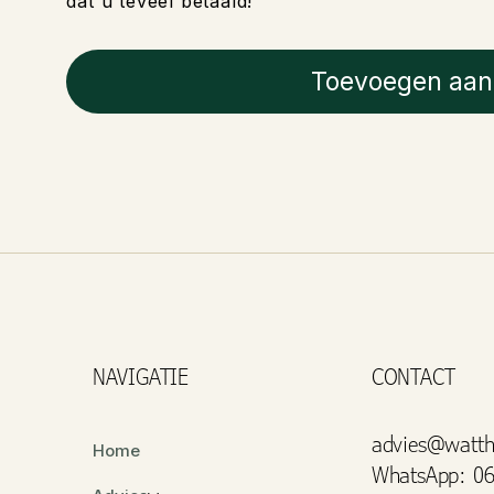
dat u teveel betaald!
Toevoegen aan
NAVIGATIE
CONTACT
advies@watth
Home
WhatsApp: 06