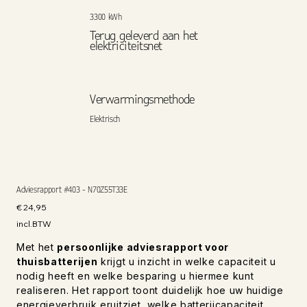
3300 kWh
Terug geleverd aan het
elektriciteitsnet
Verwarmingsmethode
Elektrisch
Adviesrapport #403 - N70Z55T33E
Prijs
€ 24,95
incl.BTW
Met het
persoonlijke adviesrapport voor
thuisbatterijen
krijgt u inzicht in welke capaciteit u
nodig heeft en welke besparing u hiermee kunt
realiseren. Het rapport toont duidelijk hoe uw huidige
energieverbruik eruitziet, welke batterijcapaciteit