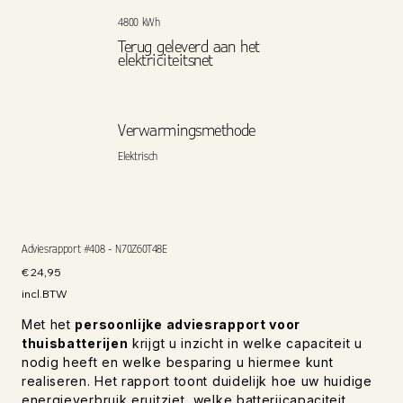
4800 kWh
Terug geleverd aan het
elektriciteitsnet
Verwarmingsmethode
Elektrisch
Adviesrapport #408 - N70Z60T48E
Prijs
€ 24,95
incl.BTW
Met het
persoonlijke adviesrapport voor
thuisbatterijen
krijgt u inzicht in welke capaciteit u
nodig heeft en welke besparing u hiermee kunt
realiseren. Het rapport toont duidelijk hoe uw huidige
energieverbruik eruitziet, welke batterijcapaciteit