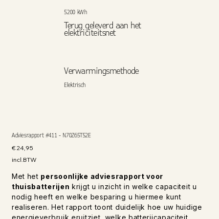
5200 kWh
Terug geleverd aan het
elektriciteitsnet
Verwarmingsmethode
Elektrisch
Adviesrapport #411 - N70Z65T52E
Prijs
€ 24,95
incl.BTW
Met het
persoonlijke adviesrapport voor
thuisbatterijen
krijgt u inzicht in welke capaciteit u
nodig heeft en welke besparing u hiermee kunt
realiseren. Het rapport toont duidelijk hoe uw huidige
energieverbruik eruitziet, welke batterijcapaciteit