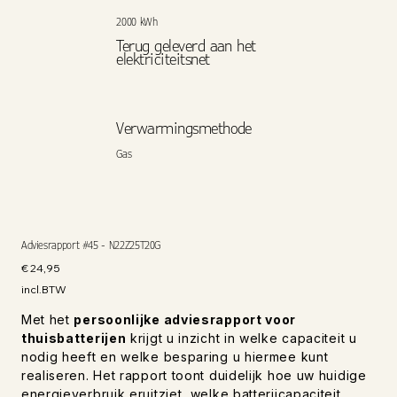
2000 kWh
Terug geleverd aan het
elektriciteitsnet
Verwarmingsmethode
Gas
Adviesrapport #45 - N22Z25T20G
Prijs
€ 24,95
incl.BTW
Met het
persoonlijke adviesrapport voor
thuisbatterijen
krijgt u inzicht in welke capaciteit u
nodig heeft en welke besparing u hiermee kunt
realiseren. Het rapport toont duidelijk hoe uw huidige
energieverbruik eruitziet, welke batterijcapaciteit