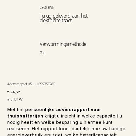
2800 kWh
Terug geleverd aan het
elektriciteitsnet
Verwarmingsmethode
Gas
Adviesrapport #51 - N22Z35T28G
Prijs
€ 24,95
incl.BTW
Met het
persoonlijke adviesrapport voor
thuisbatterijen
krijgt u inzicht in welke capaciteit u
nodig heeft en welke besparing u hiermee kunt
realiseren. Het rapport toont duidelijk hoe uw huidige
energieverbruik eruitziet, welke batterijcapaciteit