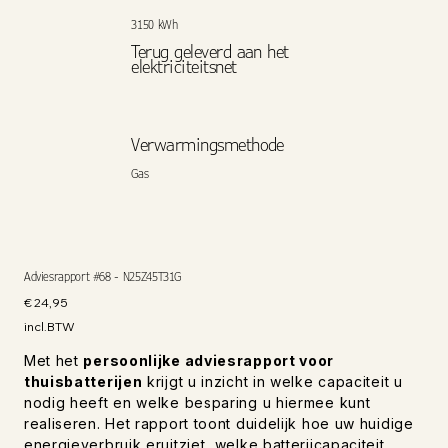
3150 kWh
Terug geleverd aan het
elektriciteitsnet
Verwarmingsmethode
Gas
Adviesrapport #68 - N25Z45T31G
Prijs
€ 24,95
incl.BTW
Met het
persoonlijke adviesrapport voor
thuisbatterijen
krijgt u inzicht in welke capaciteit u
nodig heeft en welke besparing u hiermee kunt
realiseren. Het rapport toont duidelijk hoe uw huidige
energieverbruik eruitziet, welke batterijcapaciteit